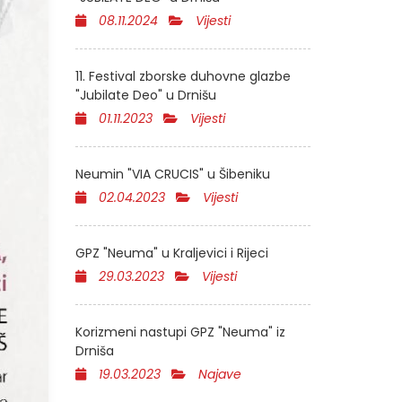
08.11.2024
Vijesti
11. Festival zborske duhovne glazbe
"Jubilate Deo" u Drnišu
01.11.2023
Vijesti
Neumin "VIA CRUCIS" u Šibeniku
02.04.2023
Vijesti
GPZ "Neuma" u Kraljevici i Rijeci
29.03.2023
Vijesti
Korizmeni nastupi GPZ "Neuma" iz
Drniša
19.03.2023
Najave