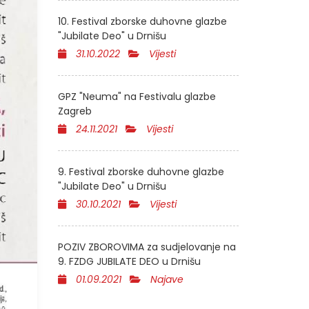
10. Festival zborske duhovne glazbe
"Jubilate Deo" u Drnišu
31.10.2022
Vijesti
GPZ "Neuma" na Festivalu glazbe
Zagreb
24.11.2021
Vijesti
9. Festival zborske duhovne glazbe
"Jubilate Deo" u Drnišu
30.10.2021
Vijesti
POZIV ZBOROVIMA za sudjelovanje na
9. FZDG JUBILATE DEO u Drnišu
01.09.2021
Najave