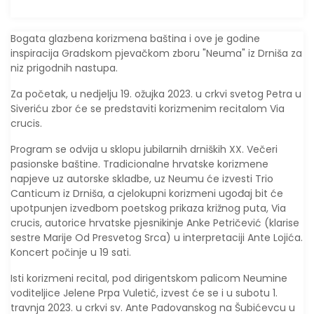
Bogata glazbena korizmena baština i ove je godine
inspiracija Gradskom pjevačkom zboru "Neuma" iz Drniša za
niz prigodnih nastupa.
Za početak, u nedjelju 19. ožujka 2023. u crkvi svetog Petra u
Siveriću zbor će se predstaviti korizmenim recitalom Via
crucis.
Program se odvija u sklopu jubilarnih drniških XX. Večeri
pasionske baštine. Tradicionalne hrvatske korizmene
napjeve uz autorske skladbe, uz Neumu će izvesti Trio
Canticum iz Drniša, a cjelokupni korizmeni ugođaj bit će
upotpunjen izvedbom poetskog prikaza križnog puta, Via
crucis, autorice hrvatske pjesnikinje Anke Petričević (klarise
sestre Marije Od Presvetog Srca) u interpretaciji Ante Lojića.
Koncert počinje u 19 sati.
Isti korizmeni recital, pod dirigentskom palicom Neumine
voditeljice Jelene Prpa Vuletić, izvest će se i u subotu 1.
travnja 2023. u crkvi sv. Ante Padovanskog na Šubićevcu u