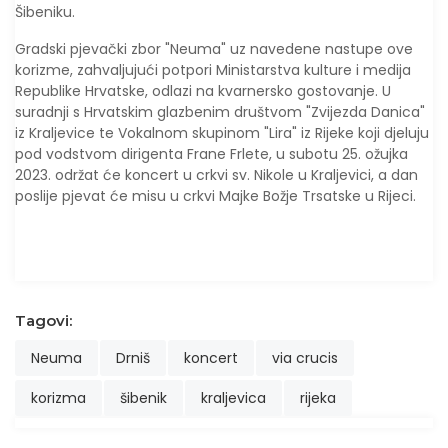
Šibeniku.
Gradski pjevački zbor "Neuma" uz navedene nastupe ove
korizme, zahvaljujući potpori Ministarstva kulture i medija
Republike Hrvatske, odlazi na kvarnersko gostovanje. U
suradnji s Hrvatskim glazbenim društvom "Zvijezda Danica"
iz Kraljevice te Vokalnom skupinom "Lira" iz Rijeke koji djeluju
pod vodstvom dirigenta Frane Frlete, u subotu 25. ožujka
2023. održat će koncert u crkvi sv. Nikole u Kraljevici, a dan
poslije pjevat će misu u crkvi Majke Božje Trsatske u Rijeci.
Tagovi:
Neuma
Drniš
koncert
via crucis
korizma
šibenik
kraljevica
rijeka