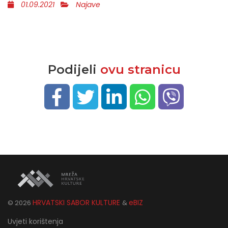
01.09.2021
Najave
Podijeli
ovu stranicu
HRVATSKI SABOR KULTURE
eBIZ
©
2026
&
Uvjeti korištenja