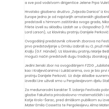
a sve pod vodstvom dirigentice Jelene Prpa Vulet
Hrvatsko glazbeno društvo „Zvijezda Danica“ iz Kra
Europe jedno je od najstarijih amaterskih glazben
predstavili s himnom zaštitinika svoga grada,
Niko
Frlete izveli su skladbu
Uzdah se u Gospodina
(I. 
Lord Larson), uz klavirsku pratnju Danijele Perković
Ovogodišnji predstavnik crkvenih zborova na Festiva
prvo predstavljanje u Drnišu izabrali su
O, pruži mi
Kralju
(G.F. Händel). Uz klavirsku pratnju Marije Be
mogući način predstavili dugu tradiciju zborskog p
Jedini ženski zbor na ovogodišnjem FZDG „Jubilate 
kao i Kraljevičanima i Lukšićanima, ovo je bio prvi 
pratnju Danijele Perković. Uz dvije skladbe suvre
izvedbi Lire uživali smo u Pergolesijevom djelu
Sta
Za međunarodni karakter 11. izdanja Festivala pob
glazbe Fakulteta prirodoslovno-matematičkih i od
Katje Krolo-Šarac, pred drniškom publikom su izve
Mater
Emila Cossetta te Pergolesijevu
Alma Mater