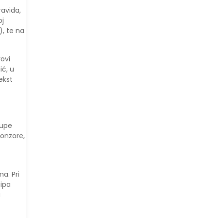
ravida,
oj
), te na
ovi
ić, u
tekst
Župe
ponzore,
a. Pri
sipa
a