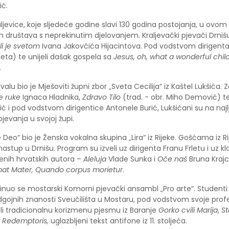
ić.
ljevice, koje sljedeće godine slavi 130 godina postojanja, u ovom 
ih društava s neprekinutim djelovanjem. Kraljevački pjevači Drniš
li je svetom
Ivana Jakovčića Hijacintova. Pod vodstvom dirigent
Frleta) te unijeli dašak gospela sa
Jesus, oh, what a wonderful chil
.
lu bio je Mješoviti župni zbor „Sveta Cecilija“ iz Kaštel Lukšića. 
le ruke
Ignaca Hladnika,
Zdravo Tilo
(trad. - obr. Miho Demović) t
šlić i pod vodstvom dirigentice Antonele Burić, Lukšićani su na najl
jevanja u svojoj župi.
Deo“ bio je Ženska vokalna skupina „Lira“ iz Rijeke. Gošćama iz Ri
nastup u Drnišu. Program su izveli uz dirigenta Franu Frletu i uz kl
menih hrvatskih autora –
Aleluja
Vlade Sunka i
Oče naš
Bruna Krajc
bat Mater, Quando corpus morietur
.
rinuo se mostarski Komorni pjevački ansambl „Pro arte“. Studenti 
gojnih znanosti Sveučilišta u Mostaru, pod vodstvom svoje prof
li tradicionalnu korizmenu pjesmu iz Baranje
Gorko cvili Marija
,
St
 Redemptoris,
uglazbljeni tekst antifone iz 11. stoljeća.