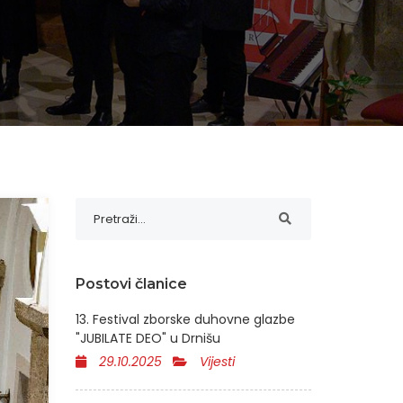
Postovi članice
13. Festival zborske duhovne glazbe
"JUBILATE DEO" u Drnišu
29.10.2025
Vijesti