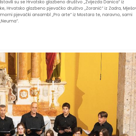
ili su se Hrvatsko glazbeno društvo „Zvijezda Danica“ iz
jeke, Hrvatsko glazbeno pjevačko društvo „Zoranić“ iz Zadra, Mješov
 Komorni pjevački ansambl „Pro arte“ iz Mostara te, naravno, sami
 „Neuma“.