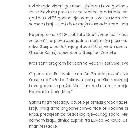
Uvijek rado viđeni gosti na Jubilateu i ove godine 
te uz klavirsku pratnju Ivice Štorića, predstavilo 
godini slavi 115 godina djelovanja. Izveli su Mozart
samom kraju
Hvali duše moja Gospoda
Krste Odak
Na programu FZDG „Jubilate Deo“ izvode se skladb
zajednički otpjevaju prigodnu marijansku pjesmu.
crkvi Gospe od Ružarija gotovo 140 pjevača izvel
Gašpar Bujas), posvećenu Gospi od Zdravlja.
Kroz sam program koncertne večeri Festivala, sve 
Organizator Festivala je drniški Gradski pjevački 
Gospe od Ružarija. Pokroviteljsku podršku realizaci
i ove godine je pružilo Ministarstvo kulture i medi
Nacionalni park „Krka“.
Samu manifestaciju otvorio je drniški gradonačelni
kraju programa prigodne zahvalnice te poklone pre
Prpa, predsjednica Gradskog pjevačkog zbora „Neu
samom kraju, drniški župnik fra Lukica Vojković, u
manifestacije.