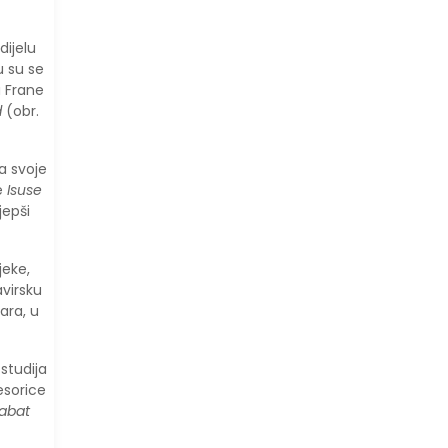
dijelu
u su se
a Frane
d
(obr.
Za svoje
e
Isuse
jepši
jeke,
avirsku
ara, u
studija
esorice
abat