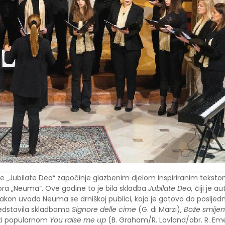
be „Jubilate Deo“ započinje glazbenim djelom inspiriranim tekst
ra „Neuma“. Ove godine to je bila skladba
Jubilate Deo,
čiji je au
akon uvoda Neuma se drniškoj publici, koja je gotovo do posljed
redstavila skladbama
Signore delle cime
(G. di Marzi),
Bože smijem
tski popularnom
You raise me up
(B. Graham/R. Lovland/obr. R. Em