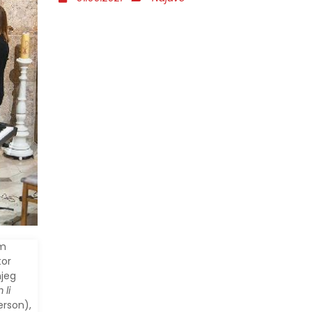
om
tor
njeg
 li
erson),