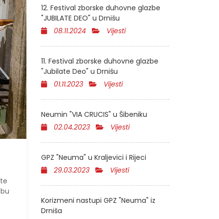
12. Festival zborske duhovne glazbe
"JUBILATE DEO" u Drnišu
08.11.2024
Vijesti
11. Festival zborske duhovne glazbe
"Jubilate Deo" u Drnišu
01.11.2023
Vijesti
Neumin "VIA CRUCIS" u Šibeniku
02.04.2023
Vijesti
GPZ "Neuma" u Kraljevici i Rijeci
29.03.2023
Vijesti
ate
zbu
Korizmeni nastupi GPZ "Neuma" iz
Drniša