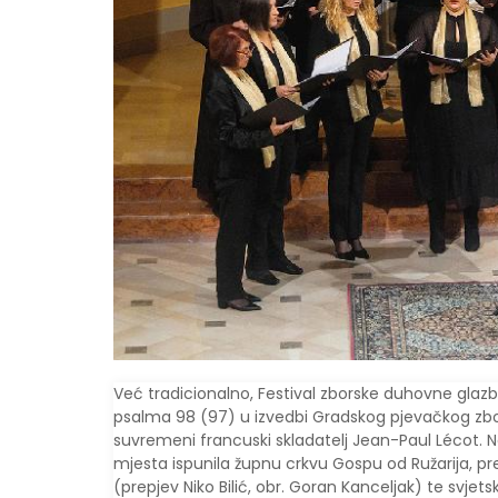
Već tradicionalno, Festival zborske duhovne glaz
psalma 98 (97) u izvedbi Gradskog pjevačkog zbo
suvremeni francuski skladatelj Jean-Paul Lécot. N
mjesta ispunila župnu crkvu Gospu od Ružarija, p
(prepjev Niko Bilić, obr. Goran Kanceljak) te svje