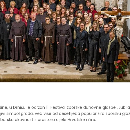
dine, u Drnišu je održan 11. Festival zborske duhovne glazbe „Jubil
jivi simbol grada, već više od desetljeća popularizira zborsku gla
zborsku aktivnost s prostora cijele Hrvatske i šire.