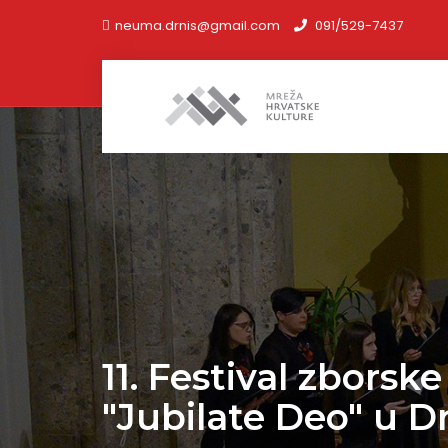
neuma.drnis@gmail.com
091/529-7437
11. Festival zbors
"Jubilate Deo" u D