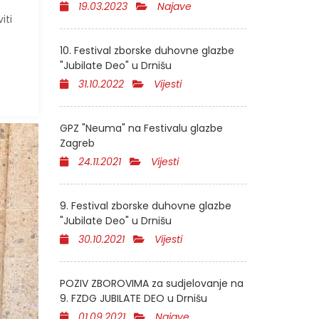
19.03.2023
Najave
iti
10. Festival zborske duhovne glazbe
"Jubilate Deo" u Drnišu
31.10.2022
Vijesti
GPZ "Neuma" na Festivalu glazbe
Zagreb
24.11.2021
Vijesti
9. Festival zborske duhovne glazbe
"Jubilate Deo" u Drnišu
30.10.2021
Vijesti
POZIV ZBOROVIMA za sudjelovanje na
9. FZDG JUBILATE DEO u Drnišu
01.09.2021
Najave