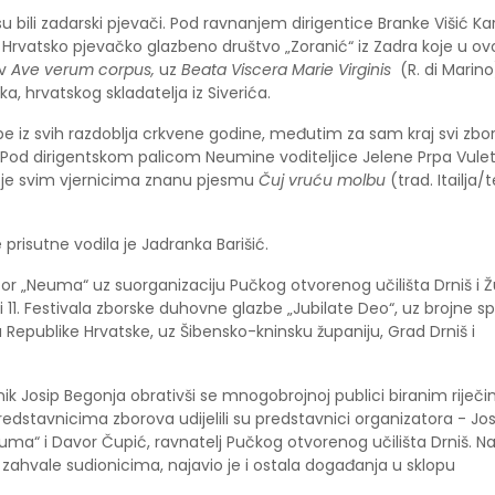
su bili zadarski pjevači. Pod ravnanjem dirigentice Branke Višić Ka
se Hrvatsko pjevačko glazbeno društvo „Zoranić“ iz Zadra koje u ov
ov
Ave verum corpus,
uz
Beata Viscera Marie Virginis
(R. di Marino
a, hrvatskog skladatelja iz Siverića.
e iz svih razdoblja crkvene godine, međutim za sam kraj svi zbor
 Pod dirigentskom palicom Neumine voditeljice Jelene Prpa Vulet
o je svim vjernicima znanu pjesmu
Čuj vruću molbu
(trad. Itailja/
prisutne vodila je Jadranka Barišić.
zbor „Neuma“ uz suorganizaciju Pučkog otvorenog učilišta Drniš i 
ji 11. Festivala zborske duhovne glazbe „Jubilate Deo“, uz brojne s
ja Republike Hrvatske, uz Šibensko-kninsku županiju, Grad Drniš i
k Josip Begonja obrativši se mnogobrojnoj publici biranim riječim
dstavnicima zborova udijelili su predstavnici organizatora - Jo
ma“ i Davor Čupić, ravnatelj Pučkog otvorenog učilišta Drniš. N
z zahvale sudionicima, najavio je i ostala događanja u sklopu